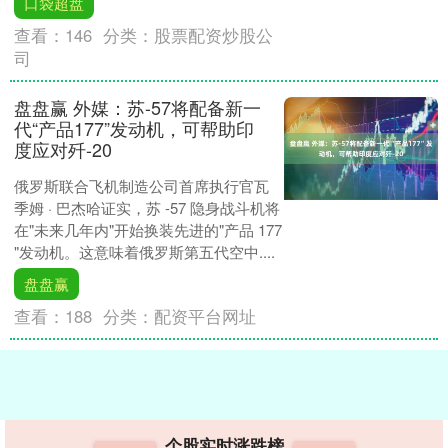
口袋超盘
查看：
146
分类：
股票配资炒股公
司
盘盘赢 外媒：苏-57将配备新一
代“产品177”发动机，可帮助印
度应对歼-20
俄罗斯联合飞机制造公司首席执行官瓦
季姆 · 巴杰哈证实，苏 -57 隐身战斗机将
在"未来几年内"开始换装先进的"产品 177
"发动机。这意味着俄罗斯第五代空中....
盘盘赢
查看：
188
分类：
配资平台网址
个股实时涨跌榜