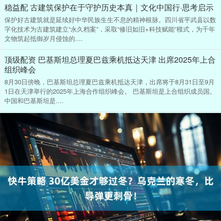
稳益配 古建筑保护在于守护历史本真｜文化中国行·思考启示
保护好古建筑就是延续好中华民族生生不息的精神根脉。四川省平武县以数
字化技术为古建筑建立“永久档案”，采取“修旧如旧+科技赋能”模式，为千年
文物筑起抵御岁月侵蚀的....
顶级配资 巴基斯坦总理夏巴兹乘机抵达天津 出席2025年上合
组织峰会
8月30日傍晚，巴基斯坦总理夏巴兹乘机抵达天津，出席将于8月31日至9月
1日在天津举行的2025年上海合作组织峰会。 巴基斯坦是上合组织成员国。
中国和巴基斯坦是....