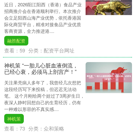
近日，2026阳江阳西（香港）食品产业
招商推介会在香港顺利举行。本次推介
会立足阳西山海产业优势，依托香港国
际化商贸平台，精准对接食品产业优质
客商资源，全力推进港....
融胜配资
查看：
59
分类：
配资平台网址
神机策 “一胎儿心脏血液倒流，
已经心衰，必须马上剖宫产！”
关注果壳病人多年了，我曾经几次想把
这段经历写下来投稿，但迟迟无法动
笔。 这个月刚给两个娃过了3周岁生日，
夜深人静时回想自己的生育经历，仍有
一种难以形容的不真实感....
神机策
查看：
73
分类：
众和策略