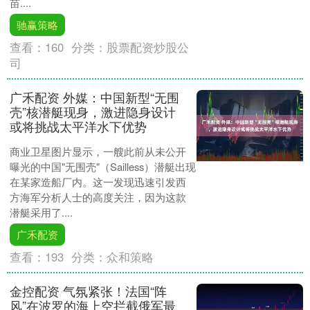
苗....
驰赢策略
查看：
160
分类：
股票配资炒股公
司
广禾配资 外媒：中国新型“无围
壳”核潜艇现身，激进隐身设计
或将挑战太平洋水下优势
商业卫星图片显示，一艘此前从未公开
曝光的中国"无围壳"（Sailless）潜艇出现
在某家造船厂内。这一发现迅速引发西
方海军分析人士的高度关注，因为这款
潜艇采用了....
广禾配资
查看：
193
分类：
众和策略
金控配资 气氛紧张！法国“阵
风”在波罗的海上空拦截俄军最