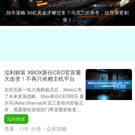
快牛策略 30亿美金才够过冬？乌克兰的寒冬，比导弹更刺
骨！
泓利财富 XBOX新任CEO官宣重
大改变！不再只依赖主机平台
在经历新一轮大规模裁员后，Xbox公布
了未来发展战略。Xbox新任CEO阿莎·夏
尔马(Asha Sharma)向员工发布内部备忘
录，透露微软游戏部门希望重新恢复....
泓利财富
查看：
119
分类：
众和策略