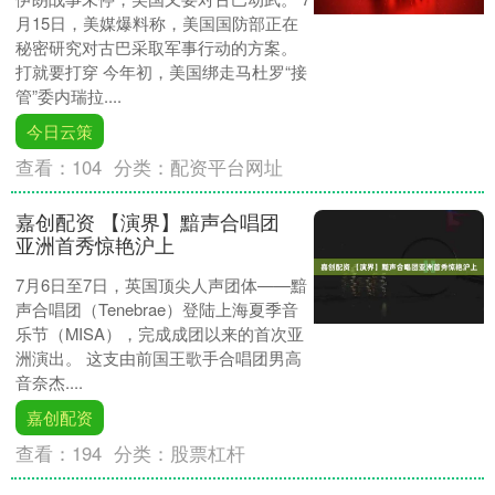
月15日，美媒爆料称，美国国防部正在
秘密研究对古巴采取军事行动的方案。
打就要打穿 今年初，美国绑走马杜罗“接
管”委内瑞拉....
今日云策
查看：
104
分类：
配资平台网址
嘉创配资 【演界】黯声合唱团
亚洲首秀惊艳沪上
7月6日至7日，英国顶尖人声团体——黯
声合唱团（Tenebrae）登陆上海夏季音
乐节（MISA），完成成团以来的首次亚
洲演出。 这支由前国王歌手合唱团男高
音奈杰....
嘉创配资
查看：
194
分类：
股票杠杆