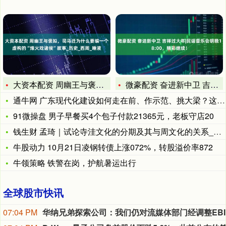
大资本配资 周幽王与褒姒，司马迁为什么要编一个虚构的“烽火戏
微豪配资 奋进新中卫 吉祥过大年|民谣音乐会明晚18:00，
通牛网 广东现代化建设如何走在前、作示范、挑大梁？这个研讨会
91微操盘 男子早餐买4个包子付款21365元，老板守店20
钱生财 孟琦｜试论寺洼文化的分期及其与周文化的关系_墓地_占
牛股动力 10月21日凌钢转债上涨072%，转股溢价率872
牛领策略 铁警在岗，护航暑运出行
全球股市快讯
07:04 PM