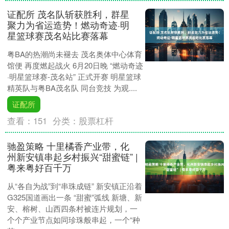
证配所 茂名队斩获胜利，群星
聚力为省运造势！燃动奇迹·明
星篮球赛茂名站比赛落幕
粤BA的热潮尚未褪去 茂名奥体中心体育
馆便 再度燃起战火 6月20日晚 “燃动奇迹
·明星篮球赛-茂名站” 正式开赛 明星篮球
精英队与粤BA茂名队 同台竞技 为观....
证配所
查看：
151
分类：
股票杠杆
驰盈策略 十里橘香产业带，化
州新安镇串起乡村振兴“甜蜜链” |
粤来粤好百千万
从“各自为战”到“串珠成链” 新安镇正沿着
G325国道画出一条 “甜蜜”弧线 新塘、新
安、榕树、山西四条村被连片规划，一
个个产业节点如同珍珠般串起，一个“种