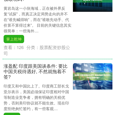
黄岩岛这一小块海域，正在被外界反
复“试探”，而真正决定局势走向的并不
在“谁先喊得响”，而在“谁敢先动手、代
价算不算得过来”。 目前的关键信息其实
很简单：一些海外....
掌上乾坤
查看：
126
分类：
股票配资炒股公
司
涨盈配 印度跟美国谈条件: 要比
中国关税待遇好, 不然就拖着不
签?
印度又和中国比上了。印度商工部长戈
亚尔表示，美国必须保证印度相对中国
等制造业竞争者，拥有明确的关税优
势，否则美印协议就不能生效。现在印
度拒绝匆忙签约，有一些客观....