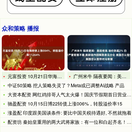
众和策略 播报
元富投资 10月21日华海转债上涨084%，转股溢价率112
广州米牛 隔夜要闻：美股收高 油价跌超2% 白宫指鲍威尔严重
中证50策略 挖人策略失灵了？Meta或已调整AI战略 产品
大资本配资 网红鸡排哥人气太火爆！国庆节假期首日营业到凌晨，
驰盈配资 10月15日博22转债上涨006%，转股溢价率15
涨盈配 印度跟美国谈条件: 要比中国关税待遇好, 不然就拖着
配资坊 秦始皇重用的两大武将家族：有一位和白起齐名！_秦国_