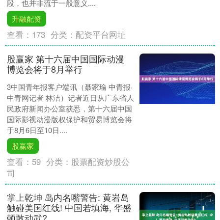
段，也并非流于一般意义....
升融配资
查看：
173
分类：
配资平台网址
股赢家 第十六届中国国际动漫
博览会将于8月举行
3中国青年报客户端讯（聂家瑜 中青报·
中青网记者 林洁）记者近日从广东省人
民政府新闻办公室获悉，第十六届中国
国际影视动漫版权保护和贸易博览会将
于8月6日至10日....
股赢家
查看：
59
分类：
股票配资炒股公
司
掌上乾坤 岛内名嘴警告: 黄岩岛
触碰美国红线! 中国若填海, 华盛
顿敢动武?