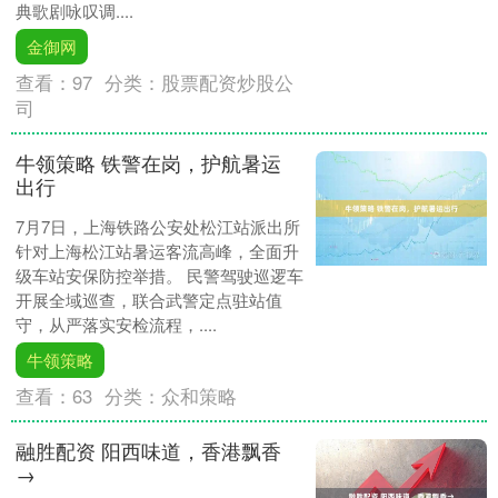
典歌剧咏叹调....
金御网
查看：
97
分类：
股票配资炒股公
司
牛领策略 铁警在岗，护航暑运
出行
7月7日，上海铁路公安处松江站派出所
针对上海松江站暑运客流高峰，全面升
级车站安保防控举措。 民警驾驶巡逻车
开展全域巡查，联合武警定点驻站值
守，从严落实安检流程，....
牛领策略
查看：
63
分类：
众和策略
融胜配资 阳西味道，香港飘香
→