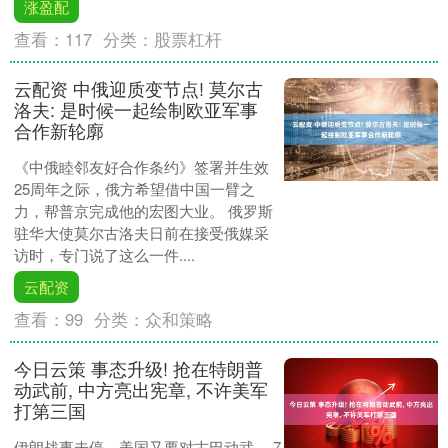
涨盈配
查看：
117
分类：
股票杠杆
云配资 中俄迎质变节点! 莫尔古
洛夫: 是时候一起绘制欧亚军事
合作新轮廓
《中俄睦邻友好合作条约》签署并生效
25周年之际，俄方希望借中国一臂之
力，帮普京完成他的宏图大业。 俄罗斯
驻华大使莫尔古洛夫日前在接受俄媒采
访时，专门说了这么一件....
云配资
查看：
99
分类：
众和策略
今日云策 事态升级! 抢在特朗普
动武前, 中方亮出宪章, 不许美军
打第三国
伊朗战事未停，美国又要对古巴动武。 7