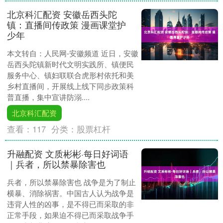
北京科汇配资 安徽岳西头陀
镇：直播间传政策 漫画课堂护
少年
本文转自：人民网-安徽频道 近日，安徽
岳西头陀镇新时代文明实践所、镇便民
服务中心、镇妇联联合虎形村依托和美
乡村直播间，开展线上线下同步政策科
普直播，集中宣讲防溺....
北京科汇配资
查看：
117
分类：
股票杠杆
升融配资 文质彬彬·每日好词语
｜兵者，所以禁暴除害也
兵者，所以禁暴除害也 战争是为了制止
横暴、消除祸害。中国古人认为战争是
违背人性的凶事，是不得已而采取的非
正常手段，如果迫不得已而采取战争手