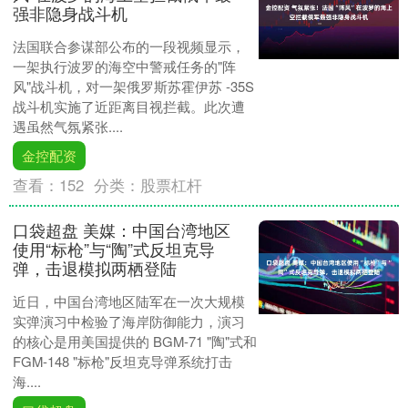
强非隐身战斗机
法国联合参谋部公布的一段视频显示，
一架执行波罗的海空中警戒任务的"阵
风"战斗机，对一架俄罗斯苏霍伊苏 -35S
战斗机实施了近距离目视拦截。此次遭
遇虽然气氛紧张....
金控配资
查看：
152
分类：
股票杠杆
口袋超盘 美媒：中国台湾地区
使用“标枪”与“陶”式反坦克导
弹，击退模拟两栖登陆
近日，中国台湾地区陆军在一次大规模
实弹演习中检验了海岸防御能力，演习
的核心是用美国提供的 BGM-71 "陶"式和
FGM-148 "标枪"反坦克导弹系统打击
海....